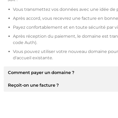
Vous transmettez vos données avec une idée de pr
Après accord, vous recevrez une facture en bonne
Payez confortablement et en toute sécurité par v
Après réception du paiement, le domaine est transfé
code Auth).
Vous pouvez utiliser votre nouveau domaine pour 
d'accueil existante.
Comment payer un domaine ?
Reçoit-on une facture ?
Après un accord, le titulaire vous communiquera les 
communiquera alors les détails bancaires SEPA et, si
d'autres méthodes de paiement.
Oui, le vendeur vous enverra une facture en bonne et 
recevrez également un contrat de vente supplémenta
Veuillez toujours mentionner le nom de domaine et 