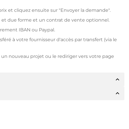
ix et cliquez ensuite sur "Envoyer la demande".
 et due forme et un contrat de vente optionnel.
irement IBAN ou Paypal.
ré à votre fournisseur d'accès par transfert (via le
un nouveau projet ou le rediriger vers votre page
expand_less
expand_less
détails du paiement. Le titulaire vous
 vous le souhaitez, vous proposera Paypal ou
due forme. Si le prix d'achat est plus élevé, vous
ire si vous le souhaitez.
le numéro de facture lors du virement.