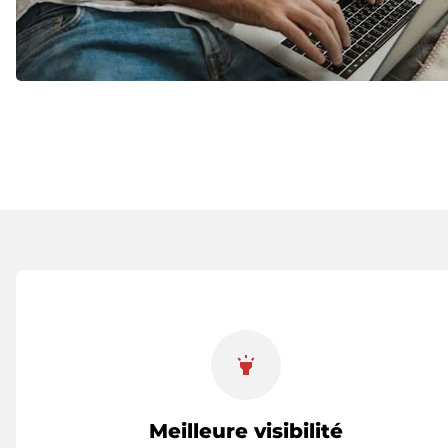
highlight
Meilleure visibilité