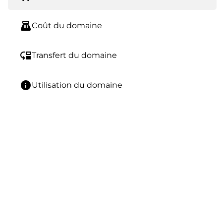
point_of_sale
Coût du domaine
move_down
Transfert du domaine
info
Utilisation du domaine